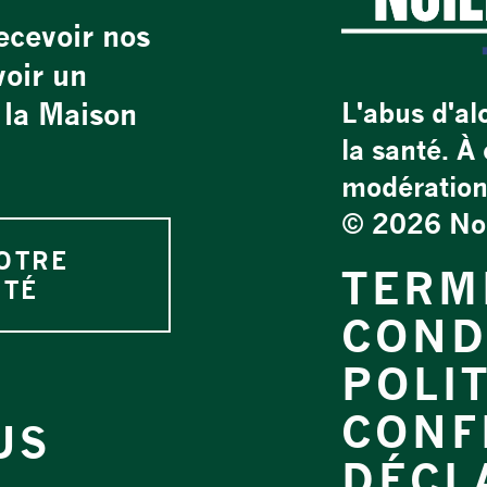
ecevoir nos
voir un
e la Maison
L'abus d'al
la santé. 
modération
©
2026 Noil
OTRE
TERM
TÉ
COND
POLI
CONF
US
DÉCL